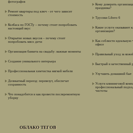
фотографов
Кому доверить организац
праздника?
Ремонт квартиры под ключ - от чего зависит
стоимость
Трусики Libero 6
Колбаса по ГОСТу – почему стоит попробовать
Какие услуги оказывают 
настоящий вкус
организации?
Открытие новых вкусов – почему стоит
Как соблюсти идеальную 
попробовать мясо дичи
офисе
Организация банкета на cвадьбу: важные моменты
Правильный уход за коже
Создание уникального интерьера
Быстрый и качественный 
Профессиональная химчистка мягкой мебели
Улучшить домашний быт
Деликатный переезд: перевезут, обеспечат
Услуги клининговой комп
сохранность
профессиональный подхо
чистоты
Что понадобится и как провести послеремонтную
уборку
ОБЛАКО ТЕГОВ