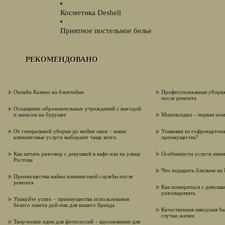
Косметика Desheli
Приятное постельное белье
РЕКОМЕНДОВАНО
Онлайн Казино на блокчейне
Профессиональная уборка
после ремонта
Оснащение образовательных учреждений с выгодой
и запасом на будущее
Миноксидил – первая по
От генеральной уборки до мойки окон – какие
Упаковки из гофрокартона
клининговые услуги выбирают чаще всего
преимущества?
Как начать разговор с девушкой в кафе или на улице
Особенности услуги аним
Ростова
Что подарить близким на
Преимущества найма клининговой службы после
ремонта
Как помириться с девушко
разговаривать
Упакуйте успех – преимущества использования
белого пакета дой-пак для вашего бренда
Качественная шведская бы
случаи жизни
Творческие идеи для фотосессий – вдохновение для