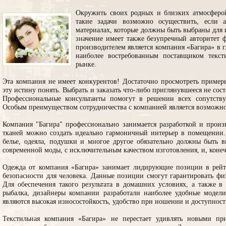
Окружить своих родных и близких атмосферой
такие задачи возможно осуществить, если 
материалах, которые должны быть выбраны для 
значение имеет также безупречный авторитет
производителем является компания «Багира» в г.
наиболее востребованным поставщиком текс
рынке.
Эта компания не имеет конкурентов! Достаточно просмотреть пример
эту истину понять. Выбрать и заказать что-либо приглянувшееся не со
Профессиональные консультанты помогут в решении всех сопутств
Особым преимуществом сотрудничества с компанией является возможно
Компания "Багира" профессионально занимается разработкой и произ
тканей можно создать идеально гармоничный интерьер в помещении. 
белье, одеяла, подушки и многое другое обязательно должны быть 
современной моды, с исключительным качеством изготовления, и, коне
Одежда от компания «Багира» занимает лидирующие позиции в рейти
безопасности для человека. Данные позиции смогут гарантировать ф
Для обеспечения такого результата в домашних условиях, а также в 
рыбалка, дизайнеры компании разработали наиболее удобные модел
являются высокая износостойкость, удобство при ношении и доступност
Текстильная компания «Багира» не перестает удивлять новыми п