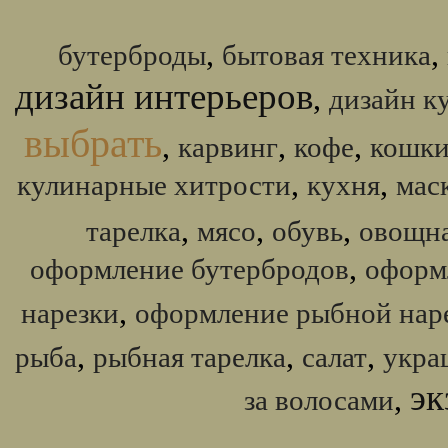
,
,
бутерброды
бытовая техника
дизайн интерьеров
,
дизайн к
выбрать
,
,
,
карвинг
кофе
кошк
,
,
кулинарные хитрости
кухня
мас
,
,
,
тарелка
мясо
обувь
овощна
,
оформление бутербродов
оформ
,
нарезки
оформление рыбной нар
,
,
,
рыба
рыбная тарелка
салат
укра
эк
,
за волосами