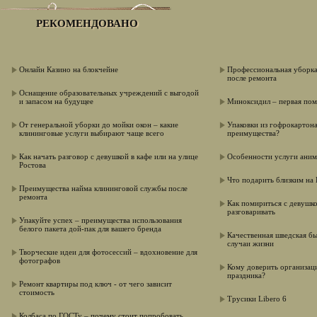
РЕКОМЕНДОВАНО
Онлайн Казино на блокчейне
Профессиональная уборка
после ремонта
Оснащение образовательных учреждений с выгодой
и запасом на будущее
Миноксидил – первая по
От генеральной уборки до мойки окон – какие
Упаковки из гофрокартона
клининговые услуги выбирают чаще всего
преимущества?
Как начать разговор с девушкой в кафе или на улице
Особенности услуги аним
Ростова
Что подарить близким на
Преимущества найма клининговой службы после
ремонта
Как помириться с девушко
разговаривать
Упакуйте успех – преимущества использования
белого пакета дой-пак для вашего бренда
Качественная шведская бы
случаи жизни
Творческие идеи для фотосессий – вдохновение для
фотографов
Кому доверить организац
праздника?
Ремонт квартиры под ключ - от чего зависит
стоимость
Трусики Libero 6
Колбаса по ГОСТу – почему стоит попробовать