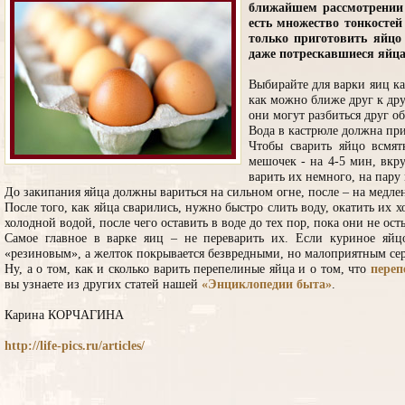
ближайшем рассмотрении 
есть множество тонкосте
только приготовить яйцо
даже потрескавшиеся яйца
Выбирайте для варки яиц к
как можно ближе друг к дру
они могут разбиться друг об
Вода в кастрюле должна при
Чтобы сварить яйцо всмят
мешочек - на 4-5 мин, вкр
варить их немного, на пару
До закипания яйца должны вариться на сильном огне, после – на медле
После того, как яйца сварились, нужно быстро слить воду, окатить их
холодной водой, после чего оставить в воде до тех пор, пока они не ос
Самое главное в варке яиц – не переварить их. Если куриное яйцо
«резиновым», а желток покрывается безвредными, но малоприятным се
Ну, а о том, как и сколько варить перепелиные яйца и о том, что
переп
вы узнаете из других статей нашей
«Энциклопедии быта»
.
Карина КОРЧАГИНА
http://life-pics.ru/articles/