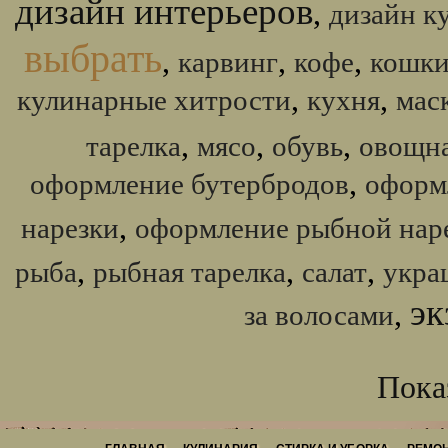
дизайн интерьеров
,
дизайн к
выбрать
,
,
,
карвинг
кофе
кошк
,
,
кулинарные хитрости
кухня
мас
,
,
,
тарелка
мясо
обувь
овощна
,
оформление бутербродов
оформ
,
нарезки
оформление рыбной нар
,
,
,
рыба
рыбная тарелка
салат
укра
эк
,
за волосами
Показ