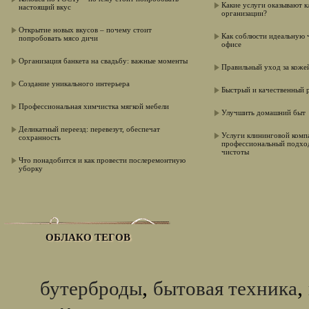
Какие услуги оказывают 
настоящий вкус
организации?
Открытие новых вкусов – почему стоит
Как соблюсти идеальную 
попробовать мясо дичи
офисе
Организация банкета на cвадьбу: важные моменты
Правильный уход за коже
Создание уникального интерьера
Быстрый и качественный 
Профессиональная химчистка мягкой мебели
Улучшить домашний быт
Деликатный переезд: перевезут, обеспечат
Услуги клининговой комп
сохранность
профессиональный подхо
чистоты
Что понадобится и как провести послеремонтную
уборку
ОБЛАКО ТЕГОВ
,
,
бутерброды
бытовая техника